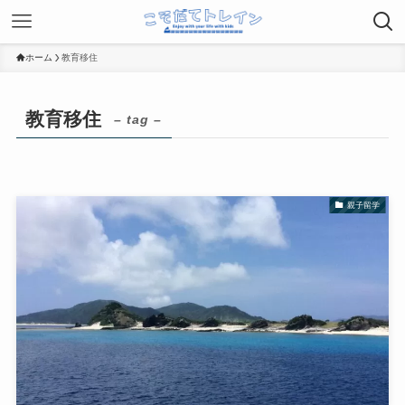
ホーム
教育移住
教育移住
– tag –
親子留学